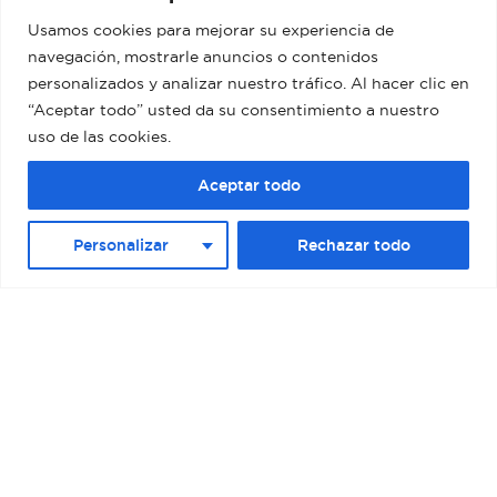
Usamos cookies para mejorar su experiencia de
BARCELONA – MUELLE ADOSADO TERMINAL
navegación, mostrarle anuncios o contenidos
D (PALACRUCEROS) II
personalizados y analizar nuestro tráfico. Al hacer clic en
“Aceptar todo” usted da su consentimiento a nuestro
uso de las cookies.
Aceptar todo
Personalizar
Rechazar todo
BOSTON – RAYMOND L. FLYNN BLACK
FALCON CRUISE TERMINAL II