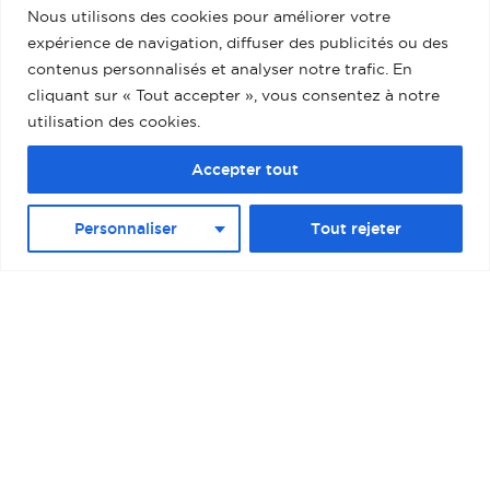
Nous utilisons des cookies pour améliorer votre
BARCELONE – MUELLE ADOSADO TERMINAL
expérience de navigation, diffuser des publicités ou des
D (PALACRUCEROS) II
contenus personnalisés et analyser notre trafic. En
cliquant sur « Tout accepter », vous consentez à notre
utilisation des cookies.
Accepter tout
Personnaliser
Tout rejeter
BOSTON – RAYMOND L. FLYNN BLACK
FALCON CRUISE TERMINAL II