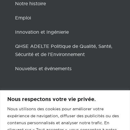
Notre histoire
Emploi
Innovation et Ingénierie
QHSE ADELTE Politique de Qualité, Santé,
Sécurité et de l’Environnement
Nouvelles et événements
Nous respectons votre vie privée.
Réseaux Sociaux
Nous utilisons des cookies pour améliorer votre
expérience de navigation, diffuser des publicités ou des
contenus personnalisés et analyser notre trafic. En
Facebook
LinkedIn
cliquant sur « Tout accepter », vous consentez à notre