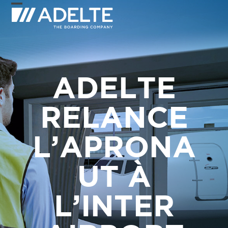
Skip
Open
Close
to
mobile
mobile
content
menu
menu
ADELTE
RELANCE
L’APRONA
UT À
L’INTER